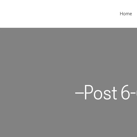
Home
–Post 6