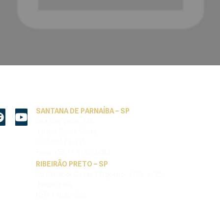
SANTANA DE PARNAÍBA – SP
Rua Boa Vista, 236
Jardim Santa Marta
CEP: 06529-175
Fone: +55 11 4156-6688
RIBEIRÃO PRETO – SP
Av. Senador César Vergueiro, 1105, sl 25
Jardim Irajá
CEP: 14020-500