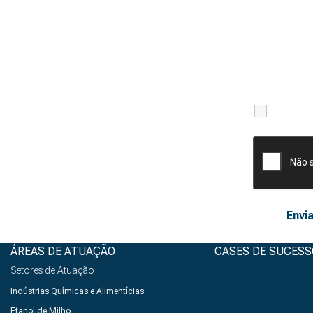
Li e ac
ÁREAS DE ATUAÇÃO
CASES DE SUCESS
Setores de Atuação
Indústrias Químicas e Alimentícias
Etanol de Milho