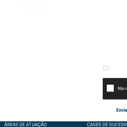
Jardim Irajá
CEP: 14020-500
Li e ac
ÁREAS DE ATUAÇÃO
CASES DE SUCESS