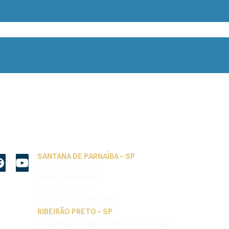
SANTANA DE PARNAÍBA – SP
Rua Boa Vista, 236
Jardim Santa Marta
CEP: 06529-175
Fone: +55 11 4156-6688
RIBEIRÃO PRETO – SP
Av. Senador César Vergueiro, 1105, sl 25