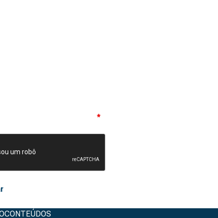
eito os termos de privacidade
*
O
CONTEÚDOS