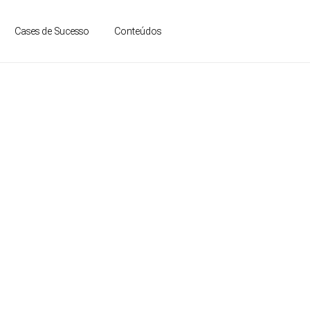
contato
Conteúdos
Cases de Sucesso
CO DE
S