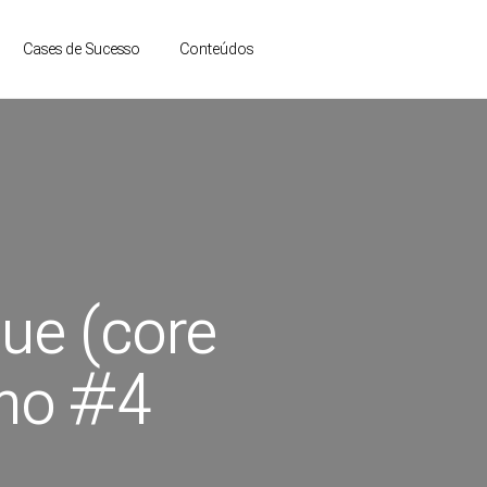
contato
Conteúdos
Cases de Sucesso
ue (core
mo #4