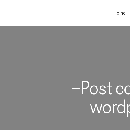
Home
–Post c
word