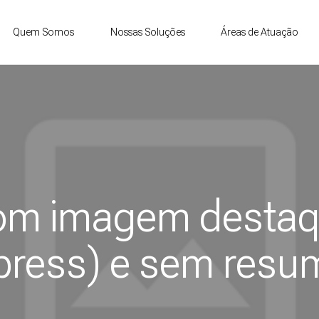
Quem Somos
Nossas Soluções
Áreas de Atuação
om imagem destaq
press) e sem resu