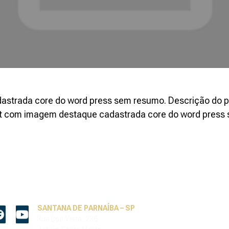
astrada core do word press sem resumo. Descrição do 
st com imagem destaque cadastrada core do word press
SANTANA DE PARNAÍBA – SP
Rua Boa Vista, 236