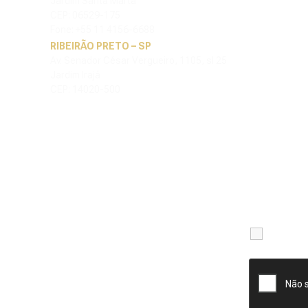
Jardim Santa Marta
CEP: 06529-175
Fone: +55 11 4156-6688
RIBEIRÃO PRETO – SP
Av. Senador César Vergueiro, 1105, sl 25
Jardim Irajá
CEP: 14020-500
Li e ac