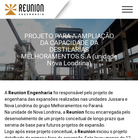
PROJETO PARA A AMPLIAÇÃO
DA CAPACIDADE DA
DESTILARIAS
MELHORAMENTOS S.A (unidade
Nova Londrina)
A
Reunion Engenharia
foi responsável pelo projeto de
engenharia das expansões realizadas nas unidades Jussara e
Nova Londrina do grupo Melhoramentos no Paraná.
Na unidade de Nova Londrina, a
Reunion
ficou encarregada pelo
desenvolvimento de um projeto conceitual de longo prazo que
serviria de base para futuros projetos de expansão.
Logo após esse projeto conceitual, a
Reunion
iniciou o projeto