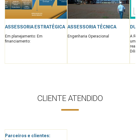
ASSESSORIA ESTRATÉGICA
ASSESSORIA TÉCNICA
DUE
Em planejamento: Em
Engenharia Operacional
A Reu
financiamento:
uma e
reali
Dilige
CLIENTE ATENDIDO
Parceiros e clientes: