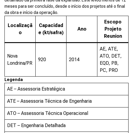
detalhado da primeira fase da expansão. Este levou menos de 12
meses para ser concluído, desde o início dos projetos até o final
da obra e início da operação.
Escopo
Localizaçã
Capacidad
Ano
Projeto
o
e (kt/safra)
Reunion
AE, ATE,
Nova
ATO, DET,
920
2014
Londrina/PR
EQD, PB,
PC, PRO
Legenda
AE – Assessoria Estratégica
ATE – Assessoria Técnica de Engenharia
ATO – Assessoria Técnica Operacional
DET – Engenharia Detalhada