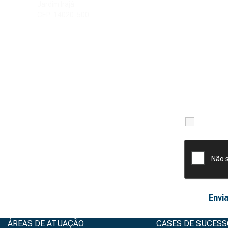
Jardim Irajá
CEP: 14020-500
Li e ac
ÁREAS DE ATUAÇÃO
CASES DE SUCESS