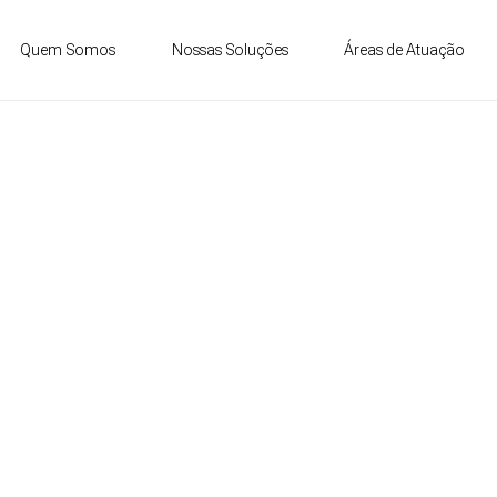
Quem Somos
Nossas Soluções
Áreas de Atuação
ÁGUA NA INDÚSTRIA DE 
ETANOL