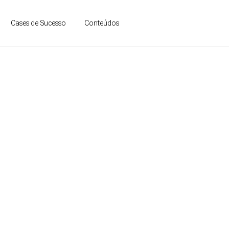
contato
Conteúdos
Cases de Sucesso
AÇÚCAR E