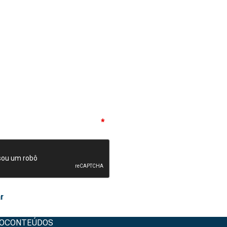
eito os termos de privacidade
*
O
CONTEÚDOS