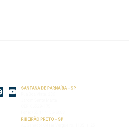
SANTANA DE PARNAÍBA – SP
Rua Boa Vista, 236
Jardim Santa Marta
CEP: 06529-175
Fone: +55 11 4156-6688
RIBEIRÃO PRETO – SP
Av. Senador César Vergueiro, 1105, sl 25