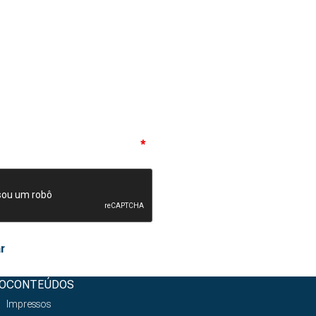
eito os termos de privacidade
*
O
CONTEÚDOS
Impressos