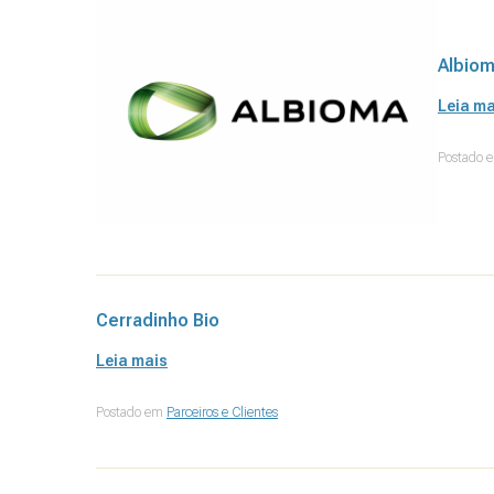
Albio
Leia ma
Postado
Cerradinho Bio
Leia mais
Postado em
Parceiros e Clientes