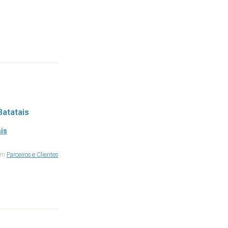
Batatais
is
 em
Parceiros e Clientes