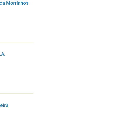
ica Morrinhos
.A.
eira