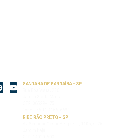
SANTANA DE PARNAÍBA – SP
Rua Boa Vista, 236
Jardim Santa Marta
CEP: 06529-175
Fone: +55 11 4156-6688
RIBEIRÃO PRETO – SP
Av. Senador César Vergueiro, 1105, sl 25
Jardim Irajá
CEP: 14020-500