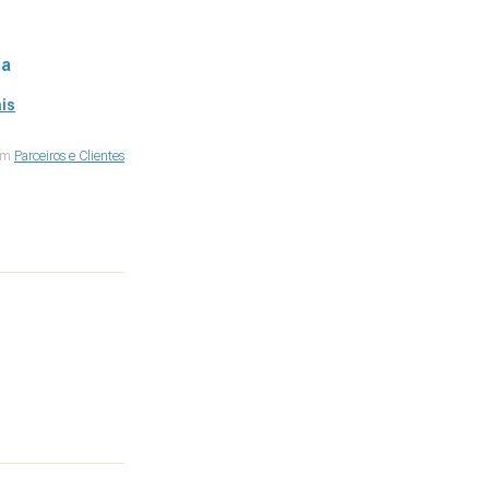
ma
is
 em
Parceiros e Clientes